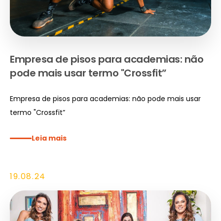
Empresa de pisos para academias: não
pode mais usar termo "Crossfit”
Quem 
Serv
Fale c
Empresa de pisos para academias: não pode mais usar
termo "Crossfit”
Re
minha
marca
Leia mais
19.08.24