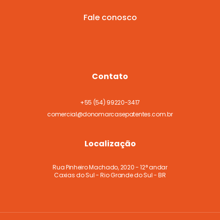
Fale conosco
Contato
+55
(54) 99220-3417
comercial@donomarcasepatentes.com.br
Localização
Rua Pinheiro Machado, 2020 - 12° andar
Caxias do Sul - Rio Grande do Sul - BR