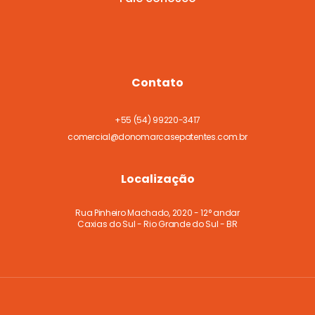
Contato
+55
(54) 99220-3417
comercial@donomarcasepatentes.com.br
Localização
Rua Pinheiro Machado, 2020 - 12° andar
Caxias do Sul - Rio Grande do Sul - BR