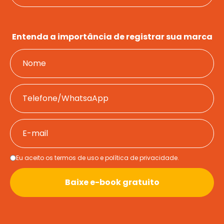
Entenda a importância de registrar sua marca
Quem 
Serv
Fale c
Eu aceito os termos de uso e política de privacidade.
Re
minha
Baixe e-book gratuito
marca