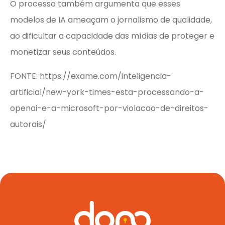
O processo também argumenta que esses
modelos de IA ameaçam o jornalismo de qualidade,
ao dificultar a capacidade das mídias de proteger e
monetizar seus conteúdos.
FONTE: https://exame.com/inteligencia-
artificial/new-york-times-esta-processando-a-
openai-e-a-microsoft-por-violacao-de-direitos-
autorais/
Quem 
Serv
Fale c
Re
minha
marca