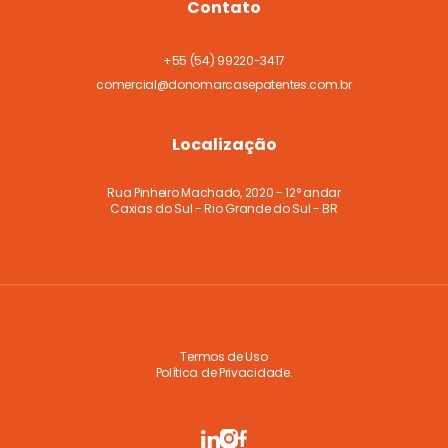
Contato
+55
(54) 99220-3417
comercial@donomarcasepatentes.com.br
Localização
Rua Pinheiro Machado, 2020 - 12° andar
Caxias do Sul - Rio Grande do Sul - BR
Termos de Uso
Política de Privacidade.