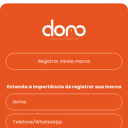
Quem 
Serv
Fale c
Registrar minha marca
Re
minha
marca
Entenda a importância de registrar sua marca