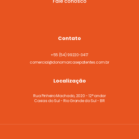
Fale conosco
Contato
+55
(54) 99220-3417
comercial@donomarcasepatentes.com.br
Localização
Rua Pinheiro Machado, 2020 - 12° andar
Caxias do Sul - Rio Grande do Sul - BR