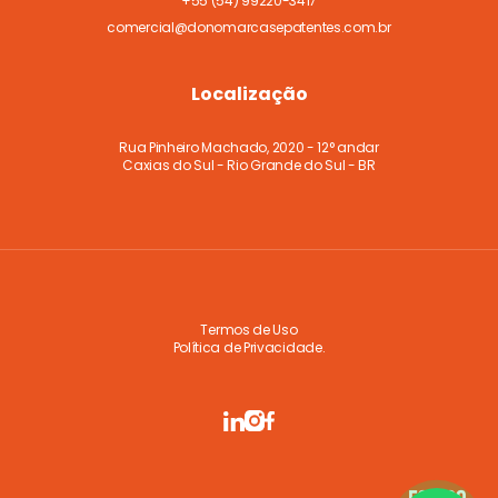
+55
(54) 99220-3417
comercial@donomarcasepatentes.com.br
Localização
Rua Pinheiro Machado, 2020 - 12° andar
Caxias do Sul - Rio Grande do Sul - BR
Termos de Uso
Política de Privacidade.