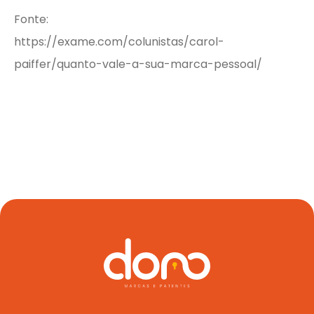
Fonte:
https://exame.com/colunistas/carol-
paiffer/quanto-vale-a-sua-marca-pessoal/
Quem 
Serv
Fale c
Re
minha
marca