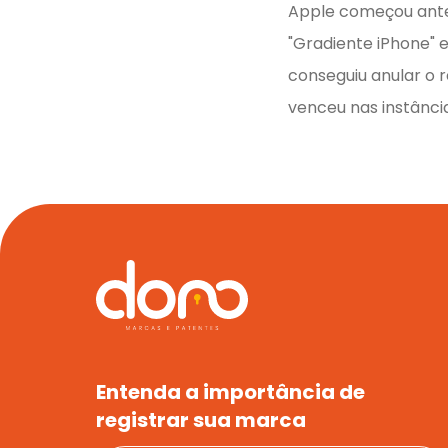
Apple começou antes
"Gradiente iPhone" 
conseguiu anular o r
venceu nas instância
Entenda a importância de
registrar sua marca