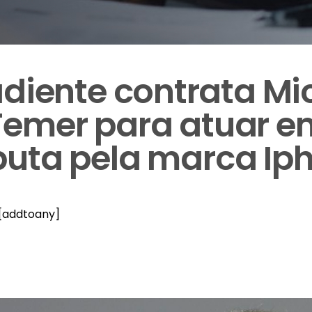
diente contrata Mi
Temer para atuar e
puta pela marca Ip
[addtoany]